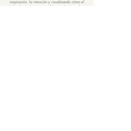
respiración, la intención y visualizando cómo el
dolor elimina las energías bloqueadas y produce
una curación profunda. Además, en algunos casos
también se pueden experimentar vómitos y
deposiciones, que son otras indicaciones de la
eliminación de energías bloqueadas y
enfermedades. Trate de entregarse por completo y
relajarse tanto como sea posible.
Precauciones
Los lentes de contacto deben quitarse antes de
aplicar Sananga.