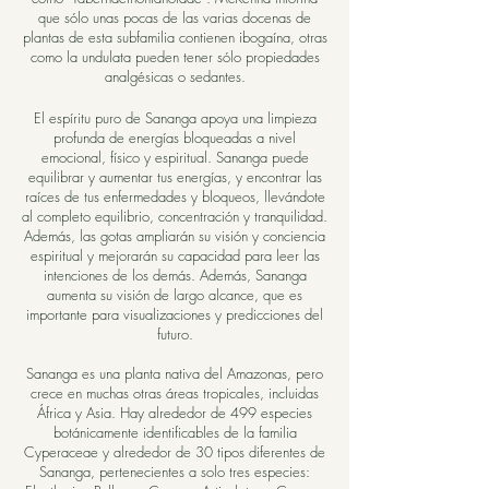
que sólo unas pocas de las varias docenas de
plantas de esta subfamilia contienen ibogaína, otras
como la undulata pueden tener sólo propiedades
analgésicas o sedantes.
El espíritu puro de Sananga apoya una limpieza
profunda de energías bloqueadas a nivel
emocional, físico y espiritual. Sananga puede
equilibrar y aumentar tus energías, y encontrar las
raíces de tus enfermedades y bloqueos, llevándote
al completo equilibrio, concentración y tranquilidad.
Además, las gotas ampliarán su visión y conciencia
espiritual y mejorarán su capacidad para leer las
intenciones de los demás. Además, Sananga
aumenta su visión de largo alcance, que es
importante para visualizaciones y predicciones del
futuro.
Sananga es una planta nativa del Amazonas, pero
crece en muchas otras áreas tropicales, incluidas
África y Asia. Hay alrededor de 499 especies
botánicamente identificables de la familia
Cyperaceae y alrededor de 30 tipos diferentes de
Sananga, pertenecientes a solo tres especies: