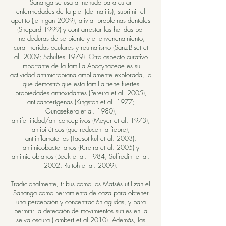
Sananga se usa a menudo para curar
enfermedades de la piel (dermatitis), suprimir el
apetito (Jernigan 2009), aliviar problemas dentales
(Shepard 1999) y contrarrestar las heridas por
mordeduras de serpiente y el envenenamiento,
curar heridas oculares y reumatismo (Sanz-Biset et
al. 2009; Schultes 1979). Otro aspecto curativo
importante de la familia Apocynaceae es su
actividad antimicrobiana ampliamente explorada, lo
que demostró que esta familia tiene fuertes
propiedades antioxidantes (Pereira et al. 2005),
anticancerígenas (Kingston et al. 1977;
Gunasekera et al. 1980),
antifertilidad/anticonceptivos (Meyer et al. 1973),
antipiréticos (que reducen la fiebre),
antiinflamatorios (Taesotikul et al. 2003),
antimicobacterianos (Pereira et al. 2005) y
antimicrobianos (Beek et al. 1984; Suffredini et al.
2002; Ruttoh et al. 2009).
​Tradicionalmente, tribus como los Matsés utilizan el
Sananga como herramienta de caza para obtener
una percepción y concentración agudas, y para
permitir la detección de movimientos sutiles en la
selva oscura (Lambert et al 2010). Además, las