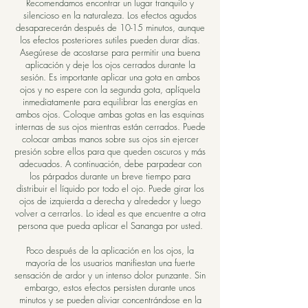
Recomendamos encontrar un lugar tranquilo y
silencioso en la naturaleza. Los efectos agudos
desaparecerán después de 10-15 minutos, aunque
los efectos posteriores sutiles pueden durar días.
Asegúrese de acostarse para permitir una buena
aplicación y deje los ojos cerrados durante la
sesión. Es importante aplicar una gota en ambos
ojos y no espere con la segunda gota, aplíquela
inmediatamente para equilibrar las energías en
ambos ojos. Coloque ambas gotas en las esquinas
internas de sus ojos mientras están cerrados. Puede
colocar ambas manos sobre sus ojos sin ejercer
presión sobre ellos para que queden oscuros y más
adecuados. A continuación, debe parpadear con
los párpados durante un breve tiempo para
distribuir el líquido por todo el ojo. Puede girar los
ojos de izquierda a derecha y alrededor y luego
volver a cerrarlos. Lo ideal es que encuentre a otra
persona que pueda aplicar el Sananga por usted.
Poco después de la aplicación en los ojos, la
mayoría de los usuarios manifiestan una fuerte
sensación de ardor y un intenso dolor punzante. Sin
embargo, estos efectos persisten durante unos
minutos y se pueden aliviar concentrándose en la