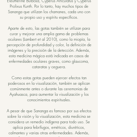
Eleutherine Bulbosa, Cyperus Articulatus y Cyperus
Prolixus Kunth. Por lo tanto, hay muchos tipos de
Sananga que utilizan los chamanes, cada uno con
su propio uso y espíritu específicos.
Aparte de esto, las gotas también se utilizan para
curar y mejorar una amplia gama de problemas
oculares (Lambert et al 2010), como la miopía, la
percepción de profundidad y color, la definición de
imágenes y la precisión de la detección. Además,
esta medicina mágica está indicada en casos de
enfermedades oculares graves, como glaucoma,
cataratas y ceguera.
Como estas gotas pueden ejercer efectos tan
poderosos en la visualización, también se aplican
comúnmente antes o durante las ceremonias de
Ayahuasca, para aumentar la visualización y los
conocimientos espirituales.
A pesar de que Sananga es famoso por sus efectos
sobre la visión y la visualización, esta medicina se
considera un remedio indígena para todo uso. Se
aplica para febrífugos, eméticos, diuréticos,
calmantes y varias otras enfermedades. Además,