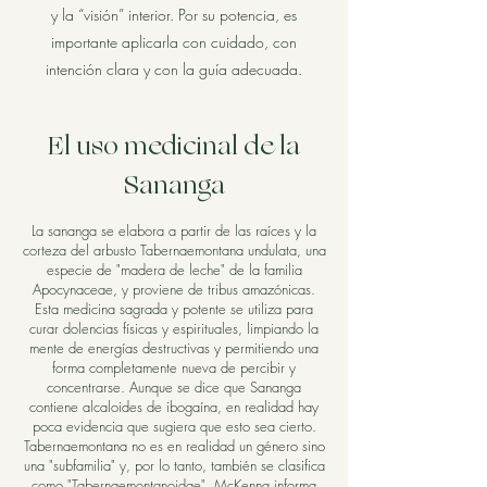
y la “visión” interior. Por su potencia, es
importante aplicarla con cuidado, con
intención clara y con la guía adecuada.
El uso medicinal de la
Sananga
La sananga se elabora a partir de las raíces y la
corteza del arbusto Tabernaemontana undulata, una
especie de "madera de leche" de la familia
Apocynaceae, y proviene de tribus amazónicas.
Esta medicina sagrada y potente se utiliza para
curar dolencias físicas y espirituales, limpiando la
mente de energías destructivas y permitiendo una
forma completamente nueva de percibir y
concentrarse. Aunque se dice que Sananga
contiene alcaloides de ibogaína, en realidad hay
poca evidencia que sugiera que esto sea cierto.
Tabernaemontana no es en realidad un género sino
una "subfamilia" y, por lo tanto, también se clasifica
como "Tabernaemontanoidae". McKenna informa