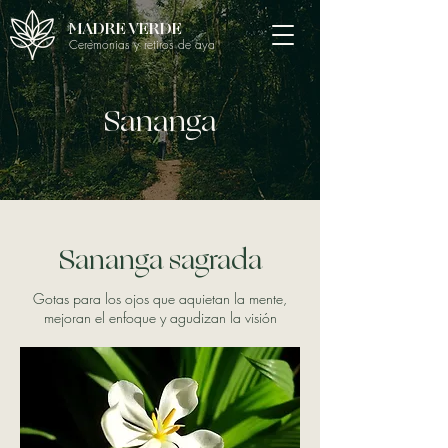
MADRE VERDE
Ceremonias y retiros de aya
Sananga
Sananga sagrada
Gotas para los ojos que aquietan la mente,
mejoran el enfoque y agudizan la visión