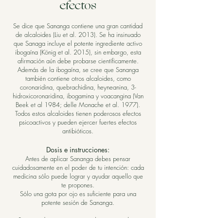
efectos
Se dice que Sananga contiene una gran cantidad
de alcaloides (Liu et al. 2013). Se ha insinuado
que Sanaga incluye el potente ingrediente activo
ibogaína (König et al. 2015), sin embargo, esta
afirmación aún debe probarse científicamente.
Además de la ibogaína, se cree que Sananga
también contiene otros alcaloides, como
coronaridina, quebrachidina, heyneanina, 3-
hidroxicoronaridina, ibogamina y voacangina (Van
Beek et al 1984; delle Monache et al. 1977).
Todos estos alcaloides tienen poderosos efectos
psicoactivos y pueden ejercer fuertes efectos
antibióticos.
Dosis e instrucciones:
Antes de aplicar Sananga debes pensar
cuidadosamente en el poder de tu intención: cada
medicina sólo puede lograr y ayudar aquello que
te propones.
Sólo una gota por ojo es suficiente para una
potente sesión de Sananga.